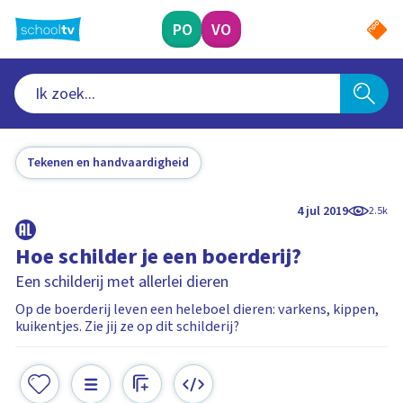
Ga
naar
PO
VO
hoofdinhoud
Tekenen en handvaardigheid
4 jul 2019
2.5k
Hoe schilder je een boerderij?
Een schilderij met allerlei dieren
Op de boerderij leven een heleboel dieren: varkens, kippen,
kuikentjes. Zie jij ze op dit schilderij?