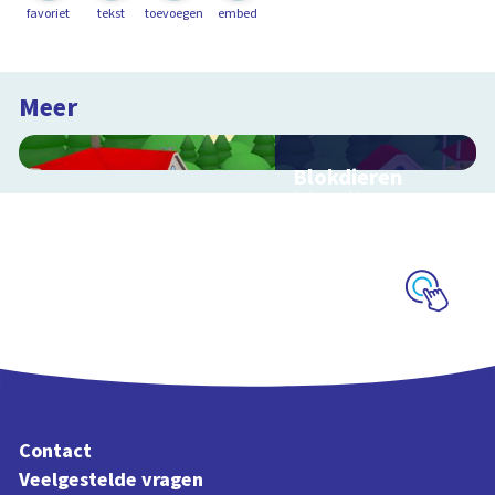
favoriet
tekst
toevoegen
embed
Meer
Blokdieren
Interactieve
schoolplaat van een
kinderboerderij
Schoolplaat
Contact
Veelgestelde vragen