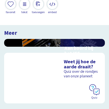
favoriet
tekst
toevoegen
embed
Meer
Aan boord bij
het ISS
Interactieve
Weet jij hoe de
schoolplaat over de
aarde draait?
ruimtevaart
Quiz over de rondjes
van onze planeet
Schoolplaat
Quiz