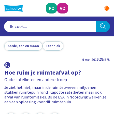
Ga
naar
PO
VO
hoofdinhoud
Aarde, zon en maan
Techniek
9 mei 2017
5.7k
Hoe ruim je ruimteafval op?
Oude satellieten en andere troep
Je ziet het niet, maar in de ruimte zweven miljoenen
stukken ruimtepuin rond. Kapotte satellieten maar ook
afval van ruimtemissies. Bij de ESA in Noordwijk werken ze
aan een oplossing voor dit ruimtepuin.