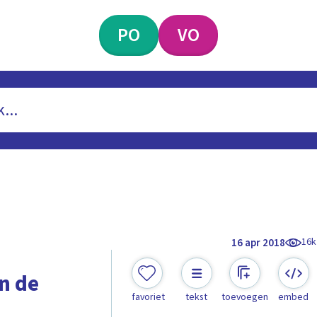
PO
VO
16k
16 apr 2018
n de
favoriet
tekst
toevoegen
embed