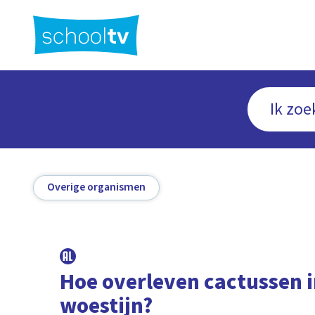
Ga
naar
hoofdinhoud
Overige organismen
Hoe overleven cactussen i
woestijn?