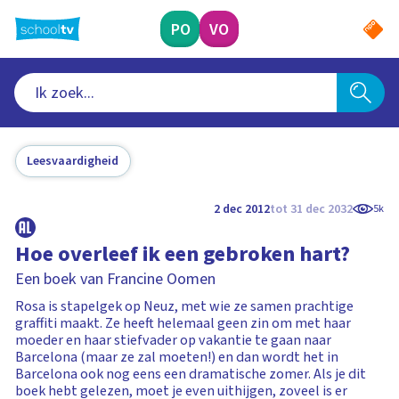
Ga
naar
PO
VO
hoofdinhoud
Leesvaardigheid
2 dec 2012
tot 31 dec 2032
5k
Hoe overleef ik een gebroken hart?
Een boek van Francine Oomen
Rosa is stapelgek op Neuz, met wie ze samen prachtige
graffiti maakt. Ze heeft helemaal geen zin om met haar
moeder en haar stiefvader op vakantie te gaan naar
Barcelona (maar ze zal moeten!) en dan wordt het in
Barcelona ook nog eens een dramatische zomer. Als je dit
boek hebt gelezen, moet je even uithijgen, zoveel is er