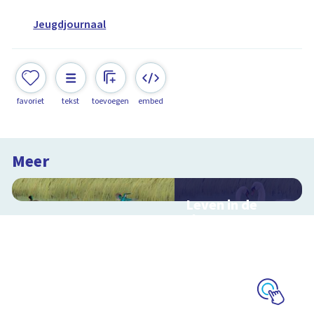
Jeugdjournaal
favoriet
tekst
toevoegen
embed
Meer
Leven in de
sloot
Interactieve
schoolplaat over het
slootleven
Schoolplaat