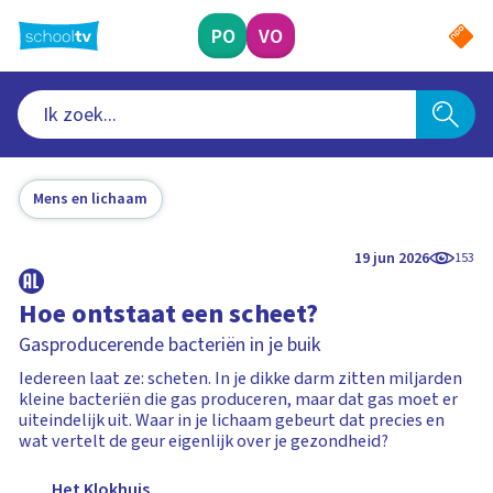
Ga
naar
PO
VO
hoofdinhoud
Mens en lichaam
19 jun 2026
153
Hoe ontstaat een scheet?
Gasproducerende bacteriën in je buik
Iedereen laat ze: scheten. In je dikke darm zitten miljarden
kleine bacteriën die gas produceren, maar dat gas moet er
uiteindelijk uit. Waar in je lichaam gebeurt dat precies en
wat vertelt de geur eigenlijk over je gezondheid?
Het Klokhuis