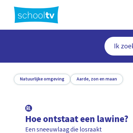
Ga
naar
hoofdinhoud
Natuurlijke omgeving
Aarde, zon en maan
Hoe ontstaat een lawine?
Een sneeuwlaag die losraakt