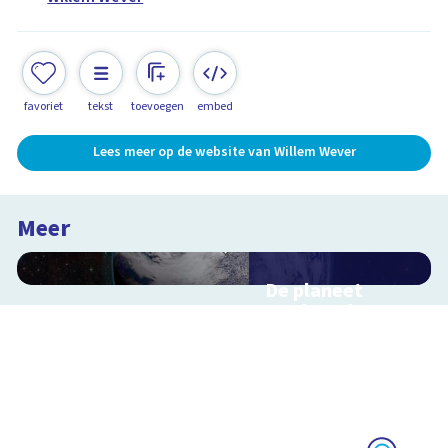
favoriet
tekst
toevoegen
embed
Lees meer op de website van Willem Wever
Meer
De planeet
aarde en haar
satelliet, de
maan
Interactieve
schoolplaat voorbij
de dampkring