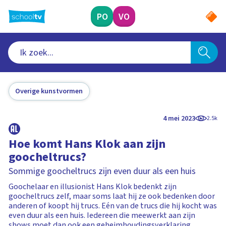
Ga
naar
PO
VO
hoofdinhoud
Overige kunstvormen
4 mei 2023
2.5k
Hoe komt Hans Klok aan zijn
goocheltrucs?
Sommige goocheltrucs zijn even duur als een huis
Goochelaar en illusionist Hans Klok bedenkt zijn
goocheltrucs zelf, maar soms laat hij ze ook bedenken door
anderen of koopt hij trucs. Eén van de trucs die hij kocht was
even duur als een huis. Iedereen die meewerkt aan zijn
shows moet dan ook een geheimhoudingsverklaring