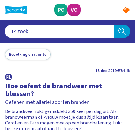
Ga
naar
PO
VO
hoofdinhoud
Bevolking en ruimte
15 dec 2019
5.9k
Hoe oefent de brandweer met
blussen?
Oefenen met allerlei soorten branden
De brandweer rukt gemiddeld 350 keer per dag uit. Als
brandweerman of -vrouw moet je dus altijd klaarstaan.
Carolien en Tess mogen mee op een brandoefening. Lukt
het ze om een autobrand te blussen?