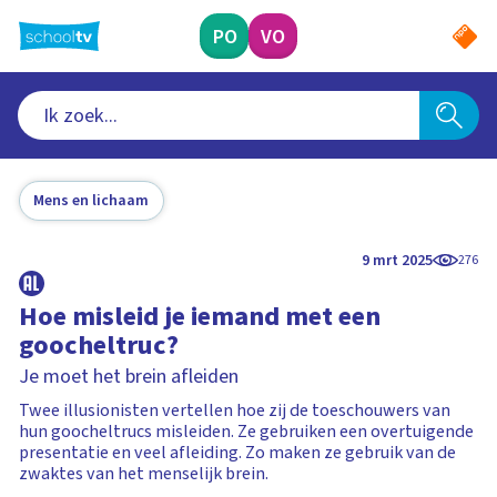
Ga
naar
PO
VO
hoofdinhoud
Mens en lichaam
9 mrt 2025
276
Hoe misleid je iemand met een
goocheltruc?
Je moet het brein afleiden
Twee illusionisten vertellen hoe zij de toeschouwers van
hun goocheltrucs misleiden. Ze gebruiken een overtuigende
presentatie en veel afleiding. Zo maken ze gebruik van de
zwaktes van het menselijk brein.