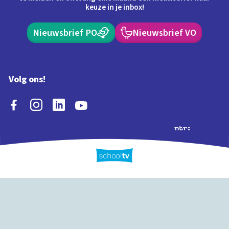
keuze in je inbox!
Nieuwsbrief PO
Nieuwsbrief VO
Volg ons!
Extra's
Schooltv biedt meer
Quiz
Schoolplaat
Tijd
dan video's! Ontdek
onze extra inhoud: