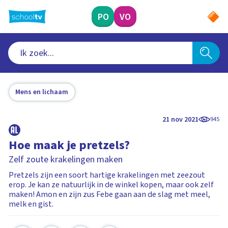
Ga
naar
PO
VO
hoofdinhoud
Mens en lichaam
21 nov 2021
945
Hoe maak je pretzels?
Zelf zoute krakelingen maken
Pretzels zijn een soort hartige krakelingen met zeezout
erop. Je kan ze natuurlijk in de winkel kopen, maar ook zelf
maken! Amon en zijn zus Febe gaan aan de slag met meel,
melk en gist.