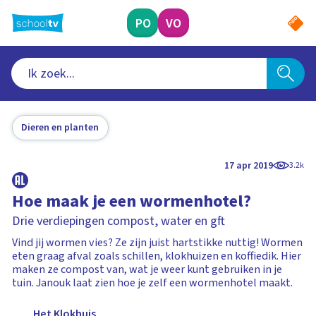
Ga
naar
PO
VO
hoofdinhoud
Dieren en planten
17 apr 2019
3.2k
Hoe maak je een wormenhotel?
Drie verdiepingen compost, water en gft
Vind jij wormen vies? Ze zijn juist hartstikke nuttig! Wormen
eten graag afval zoals schillen, klokhuizen en koffiedik. Hier
maken ze compost van, wat je weer kunt gebruiken in je
tuin. Janouk laat zien hoe je zelf een wormenhotel maakt.
Het Klokhuis