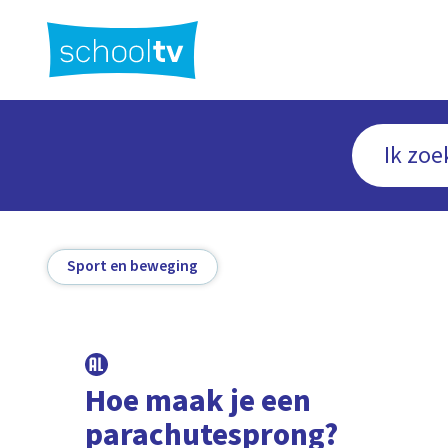
Ga
naar
hoofdinhoud
Sport en beweging
Hoe maak je een
parachutesprong?