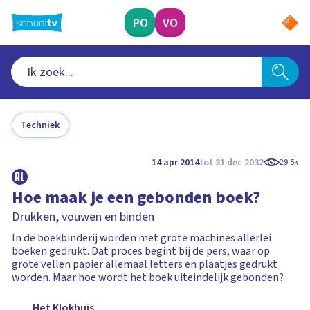
Ga
naar
PO
VO
hoofdinhoud
Techniek
14 apr 2014
tot 31 dec 2032
29.5k
Hoe maak je een gebonden boek?
Drukken, vouwen en binden
In de boekbinderij worden met grote machines allerlei
boeken gedrukt. Dat proces begint bij de pers, waar op
grote vellen papier allemaal letters en plaatjes gedrukt
worden. Maar hoe wordt het boek uiteindelijk gebonden?
Het Klokhuis