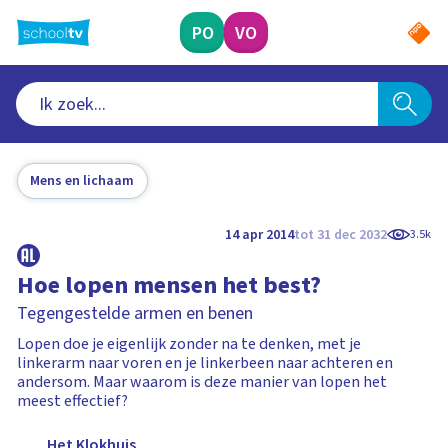
Ga
naar
PO
VO
hoofdinhoud
Mens en lichaam
14 apr 2014
tot 31 dec 2032
3.5k
Hoe lopen mensen het best?
Tegengestelde armen en benen
Lopen doe je eigenlijk zonder na te denken, met je
linkerarm naar voren en je linkerbeen naar achteren en
andersom. Maar waarom is deze manier van lopen het
meest effectief?
Het Klokhuis