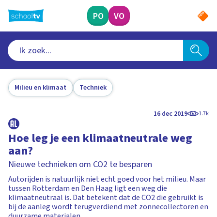
Ga
naar
PO
VO
hoofdinhoud
Milieu en klimaat
Techniek
16 dec 2019
1.7k
Hoe leg je een klimaatneutrale weg
aan?
Nieuwe technieken om CO2 te besparen
Autorijden is natuurlijk niet echt goed voor het milieu. Maar
tussen Rotterdam en Den Haag ligt een weg die
klimaatneutraal is. Dat betekent dat de CO2 die gebruikt is
bij de aanleg wordt terugverdiend met zonnecollectoren en
duurzame materialen.