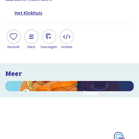
Het Klokhuis
favoriet
tekst
toevoegen
embed
Meer
Jouw
ecologische
voetafdruk
Ontdek hoe jouw
levensstijl invloed
heeft op de aarde