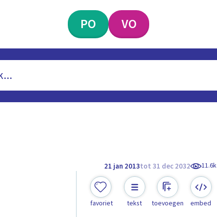
PO
VO
11.6k
21 jan 2013
tot 31 dec 2032
favoriet
tekst
toevoegen
embed