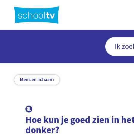
Ga
naar
hoofdinhoud
Mens en lichaam
Hoe kun je goed zien in he
donker?