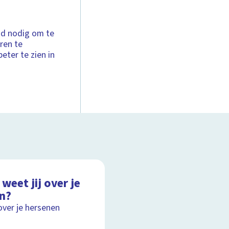
ijd nodig om te
ren te
eter te zien in
weet jij over je
in?
over je hersenen