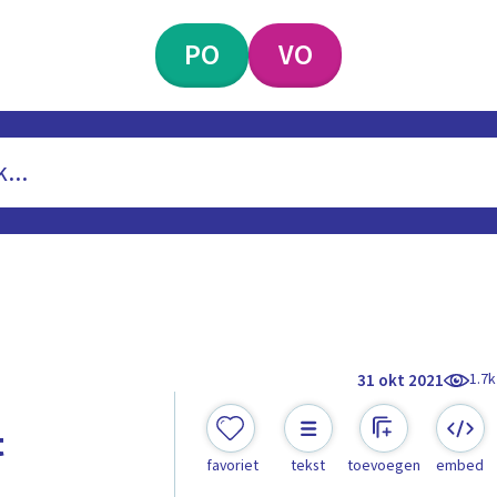
PO
VO
1.7k
31 okt 2021
t
favoriet
tekst
toevoegen
embed