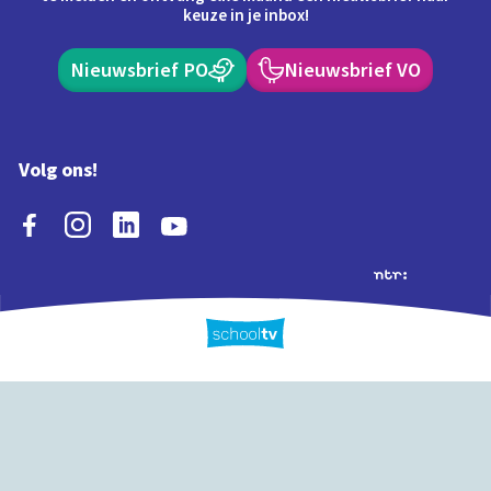
keuze in je inbox!
Nieuwsbrief PO
Nieuwsbrief VO
Volg ons!
Extra's
Schooltv biedt meer
Quiz
Schoolplaat
Tijd
dan video's! Ontdek
onze extra inhoud: