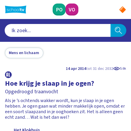
Ga
naar
PO
VO
hoofdinhoud
Mens en lichaam
14 apr 2014
tot 31 dec 2032
5.6k
Hoe krijg je slaap in je ogen?
Opgedroogd traanvocht
Als je ’s ochtends wakker wordt, kun je slaap in je ogen
hebben. Je ogen gaan wat minder makkelijk open, omdat er
een soort slaapzand in je ooghoeken zit. Het is alleen geen
echt zand… Wat is het dan wel?
Het Klokhuis