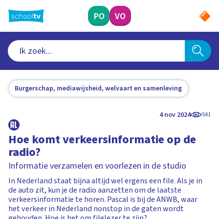
Ga
naar
PO
VO
hoofdinhoud
Burgerschap, mediawijsheid, welvaart en samenleving
4 nov 2024
541
Hoe komt verkeersinformatie op de
radio?
Informatie verzamelen en voorlezen in de studio
In Nederland staat bijna altijd wel ergens een file. Als je in
de auto zit, kun je de radio aanzetten om de laatste
verkeersinformatie te horen. Pascal is bij de ANWB, waar
het verkeer in Nederland nonstop in de gaten wordt
gehouden. Hoe is het om filelezer te zijn?