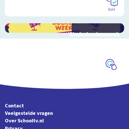
Quiz
Kinderboekenweek
2026
Bekijk video's bij de
thematitels
Schoolplaat
Contact
Veelgestelde vragen
Over Schooltv.nl
Privacy