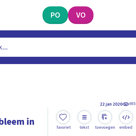
PO
VO
955
22 jan 2020
obleem in
favoriet
tekst
toevoegen
embed