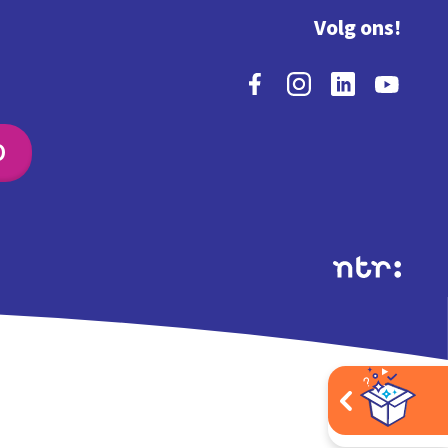
Volg ons!
O
Extra's