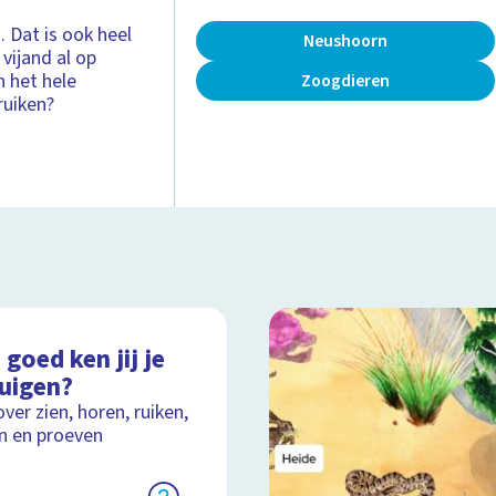
 Dat is ook heel
Neushoorn
vijand al op
n het hele
Zoogdieren
ruiken?
goed ken jij je
tuigen?
over zien, horen, ruiken,
n en proeven