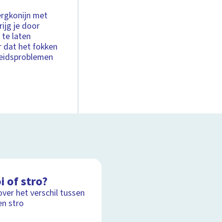
ergkonijn met
ijg je door
 te laten
r dat het fokken
heidsproblemen
i of stro?
over het verschil tussen
en stro