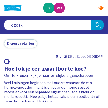
Ga
naar
PO
VO
hoofdinhoud
Dieren en planten
5 jun 2013
tot 31 dec 2032
6.8k
Hoe fok je een zwartbonte koe?
Om te kruisen kijk je naar erfelijke eigenschappen
Veel kruisingen beginnen met ouders waarvan de een
homozygoot dominant is en de ander homozygoot
recessief voor een bepaalde eigenschap, zoals kleur of
melkproductie. Hoe pak je het aan als je een roodbonte of
zwartbonte koe wilt fokken?