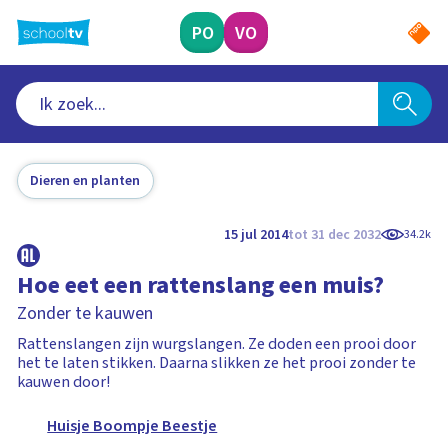
Ga
naar
PO
VO
hoofdinhoud
Dieren en planten
15 jul 2014
tot 31 dec 2032
34.2k
Hoe eet een rattenslang een muis?
Zonder te kauwen
Rattenslangen zijn wurgslangen. Ze doden een prooi door
het te laten stikken. Daarna slikken ze het prooi zonder te
kauwen door!
Huisje Boompje Beestje