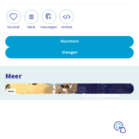
favoriet
tekst
toevoegen
embed
Huismuis
Slangen
Meer
Ecosystemen
Interactieve
schoolplaat over de
Veluwe
Schoolplaat