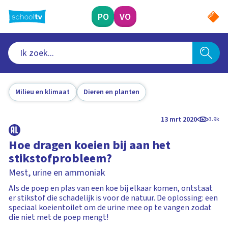
Ga
naar
PO
VO
hoofdinhoud
Milieu en klimaat
Dieren en planten
13 mrt 2020
3.9k
Hoe dragen koeien bij aan het
stikstofprobleem?
Mest, urine en ammoniak
Als de poep en plas van een koe bij elkaar komen, ontstaat
er stikstof die schadelijk is voor de natuur. De oplossing: een
speciaal koeientoilet om de urine mee op te vangen zodat
die niet met de poep mengt!