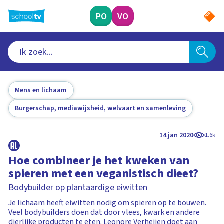
Ga
naar
PO
VO
hoofdinhoud
Mens en lichaam
Burgerschap, mediawijsheid, welvaart en samenleving
14 jan 2020
1.6k
Hoe combineer je het kweken van
spieren met een veganistisch dieet?
Bodybuilder op plantaardige eiwitten
Je lichaam heeft eiwitten nodig om spieren op te bouwen.
Veel bodybuilders doen dat door vlees, kwark en andere
dierlijke producten te eten. Leonore Verheijen doet aan