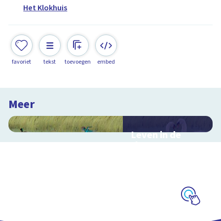
Het Klokhuis
favoriet
tekst
toevoegen
embed
Meer
Leven in de
sloot
Interactieve
schoolplaat over het
slootleven
Schoolplaat