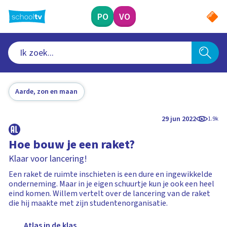
Ga
naar
PO
VO
hoofdinhoud
Aarde, zon en maan
29 jun 2022
1.9k
Hoe bouw je een raket?
Klaar voor lancering!
Een raket de ruimte inschieten is een dure en ingewikkelde
onderneming. Maar in je eigen schuurtje kun je ook een heel
eind komen. Willem vertelt over de lancering van de raket
die hij maakte met zijn studentenorganisatie.
Atlas in de klas