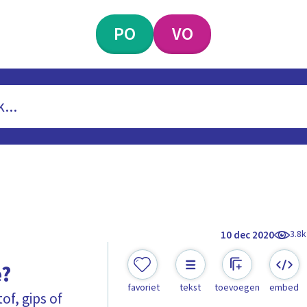
PO
VO
3.8k
10 dec 2020
e?
favoriet
tekst
toevoegen
embed
f, gips of