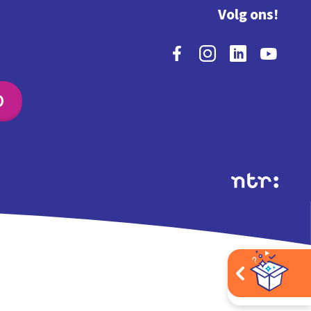
Volg ons!
O
Extra's