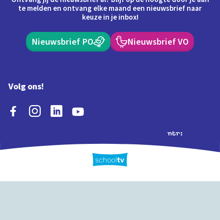
te melden en ontvang elke maand een nieuwsbrief naar
keuze in je inbox!
Nieuwsbrief PO
Nieuwsbrief VO
Volg ons!
Extra's
Schooltv biedt meer
Quiz
Schoolplaat
Tijd
dan video's! Ontdek