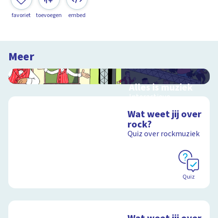
favoriet
toevoegen
embed
Meer
Alles is muziek
Interactieve
schoolplaat over
Wat weet jij over
muziekinstrumenten
rock?
en muziekstijlen
Quiz over rockmuziek
Schoolplaat
Quiz