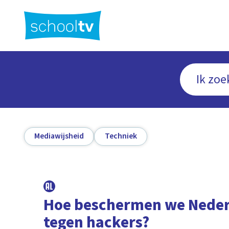
Ga
naar
hoofdinhoud
Mediawijsheid
Techniek
Hoe beschermen we Nede
tegen hackers?