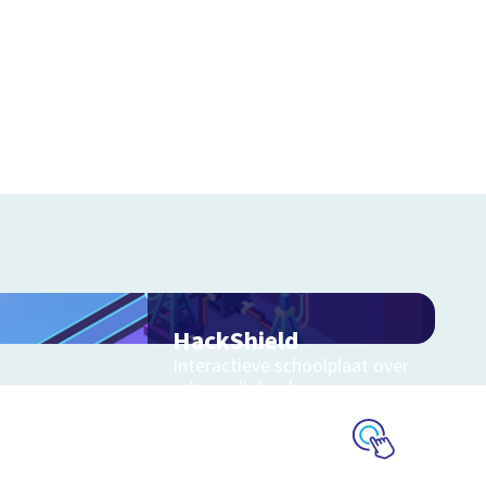
HackShield
Interactieve schoolplaat over
cyberveiligheid
Schoolplaat