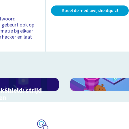
Speel de mediawijsheidquiz!
chtwoord
n gebeurt ook op
matie bij elkaar
e hacker en laat
kShield: strijd
en
ercriminaliteit
jd mee tegen hackers