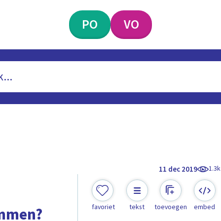
PO
VO
1.3k
11 dec 2019
0
favoriet
tekst
toevoegen
embed
emmen?