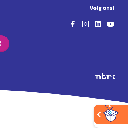
Volg ons!
O
Extra's