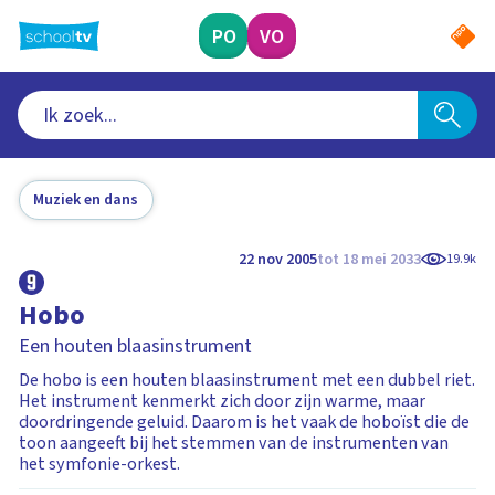
Ga
naar
PO
VO
hoofdinhoud
Muziek en dans
22 nov 2005
tot 18 mei 2033
19.9k
Hobo
Een houten blaasinstrument
De hobo is een houten blaasinstrument met een dubbel riet.
Het instrument kenmerkt zich door zijn warme, maar
doordringende geluid. Daarom is het vaak de hoboïst die de
toon aangeeft bij het stemmen van de instrumenten van
het symfonie-orkest.