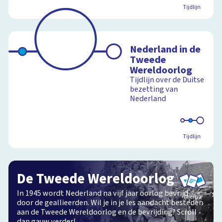
Tijdlijn
Nederland in de
Tweede
Wereldoorlog
Tijdlijn over de Duitse
bezetting van
Nederland
Tijdlijn
De Tweede Wereldoorlog
In 1945 wordt Nederland na vijf jaar oorlog bevrijd
Thema
door de geallieerden. Wil je in je les aandacht besteden
aan de Tweede Wereldoorlog en de bevrijding? Scroll
dan gauw verder!