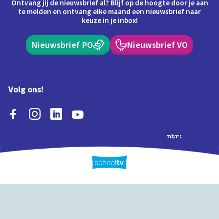
Ontvang jij de nieuwsbrief al? Blijf op de hoogte door je aan
te melden en ontvang elke maand een nieuwsbrief naar
keuze in je inbox!
Nieuwsbrief PO
Nieuwsbrief VO
Volg ons!
Extra's
Schooltv biedt meer
Quiz
Schoolplaat
Tijd