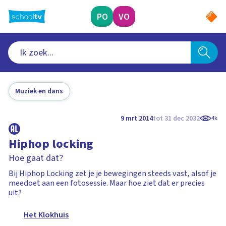
Ga
naar
PO
VO
hoofdinhoud
Muziek en dans
9 mrt 2014
tot 31 dec 2032
4k
Hiphop locking
Hoe gaat dat?
Bij Hiphop Locking zet je je bewegingen steeds vast, alsof je
meedoet aan een fotosessie. Maar hoe ziet dat er precies
uit?
Het Klokhuis