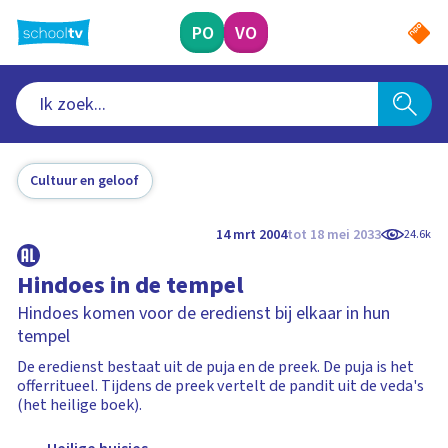
Ga
naar
PO
VO
hoofdinhoud
Cultuur en geloof
14 mrt 2004
tot 18 mei 2033
24.6k
Hindoes in de tempel
Hindoes komen voor de eredienst bij elkaar in hun
tempel
De eredienst bestaat uit de puja en de preek. De puja is het
offerritueel. Tijdens de preek vertelt de pandit uit de veda's
(het heilige boek).