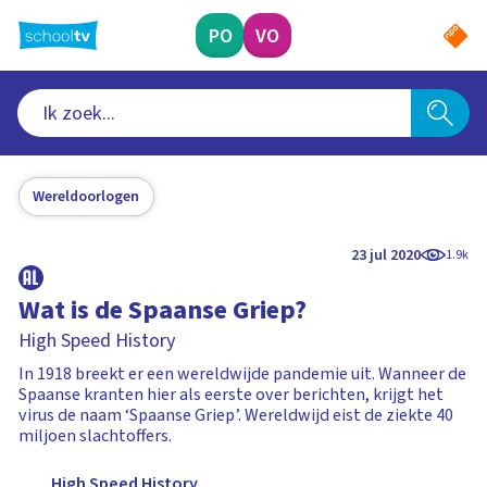
Ga
naar
PO
VO
hoofdinhoud
Wereldoorlogen
23 jul 2020
1.9k
Wat is de Spaanse Griep?
High Speed History
In 1918 breekt er een wereldwijde pandemie uit. Wanneer de
Spaanse kranten hier als eerste over berichten, krijgt het
virus de naam ‘Spaanse Griep’. Wereldwijd eist de ziekte 40
miljoen slachtoffers.
High Speed History