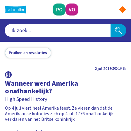
Ga
naar
PO
VO
hoofdinhoud
Pruiken en revoluties
2 jul 2018
16.9k
Wanneer werd Amerika
onafhankelijk?
High Speed History
Op 4 juli viert heel Amerika feest. Ze vieren dan dat de
Amerikaanse kolonies zich op 4 juli 1776 onafhankelijk
verklaren van het Britse koninkrijk.