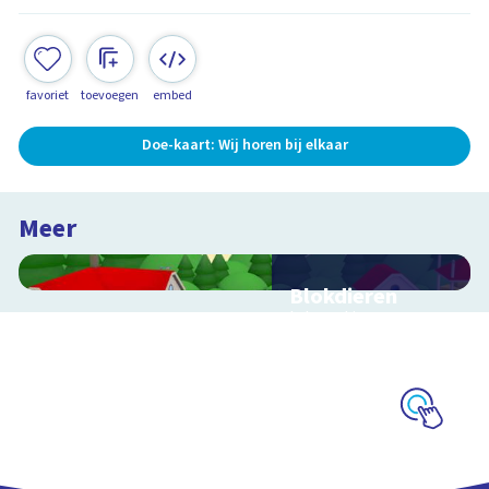
favoriet
toevoegen
embed
Doe-kaart: Wij horen bij elkaar
Meer
Blokdieren
Interactieve
schoolplaat van een
kinderboerderij
Schoolplaat