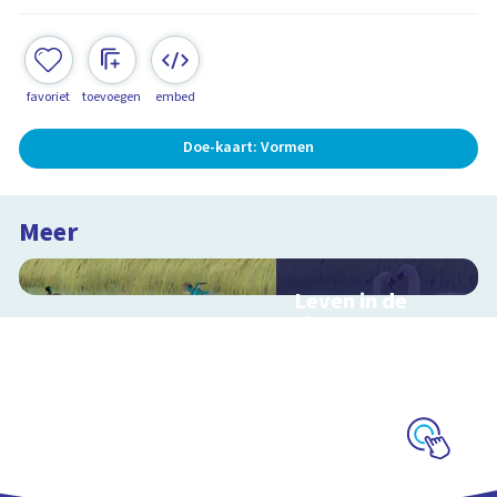
favoriet
toevoegen
embed
Doe-kaart: Vormen
Meer
Leven in de
sloot
Interactieve
schoolplaat over het
slootleven
Schoolplaat