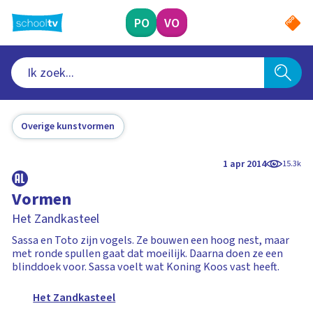
Ga
naar
PO
VO
hoofdinhoud
Overige kunstvormen
1 apr 2014
15.3k
Vormen
Het Zandkasteel
Sassa en Toto zijn vogels. Ze bouwen een hoog nest, maar
met ronde spullen gaat dat moeilijk. Daarna doen ze een
blinddoek voor. Sassa voelt wat Koning Koos vast heeft.
Het Zandkasteel