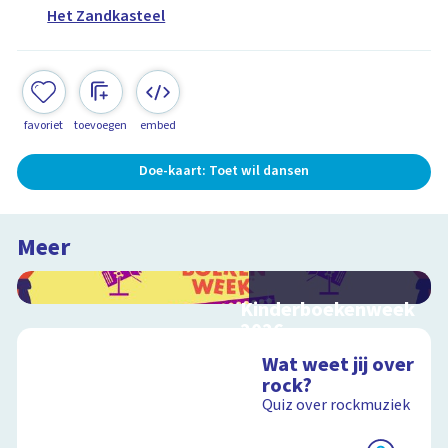
Het Zandkasteel
favoriet
toevoegen
embed
Doe-kaart: Toet wil dansen
Meer
Kinderboekenweek
2026
Bekijk video's bij de
Wat weet jij over
thematitels
rock?
Quiz over rockmuziek
Schoolplaat