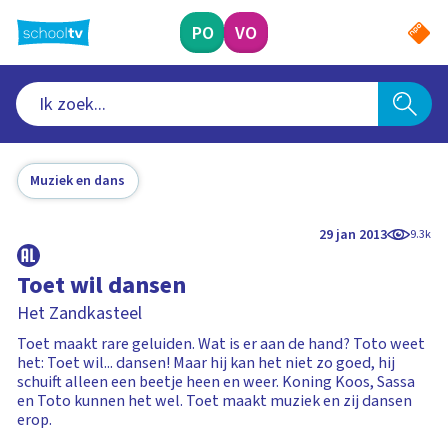
Ga
naar
PO
VO
hoofdinhoud
Muziek en dans
29 jan 2013
9.3k
Toet wil dansen
Het Zandkasteel
Toet maakt rare geluiden. Wat is er aan de hand? Toto weet
het: Toet wil... dansen! Maar hij kan het niet zo goed, hij
schuift alleen een beetje heen en weer. Koning Koos, Sassa
en Toto kunnen het wel. Toet maakt muziek en zij dansen
erop.