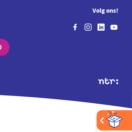
Volg ons!
O
Extra's