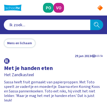
Ga
naar
PO
VO
hoofdinhoud
Mens en lichaam
29 jan 2013
10.5k
Met je handen eten
Het Zandkasteel
Sassa heeft fruit gemaakt van papierproppen. Met Toto
speelt ze vadertje en moedertje. Daarna eten Koning Koos
en Sassa pannenkoeken. Toto eet niks, hij vindt het niet
lekker. 'Maar je mag het met je handen eten.' Dat is juist
leuk!