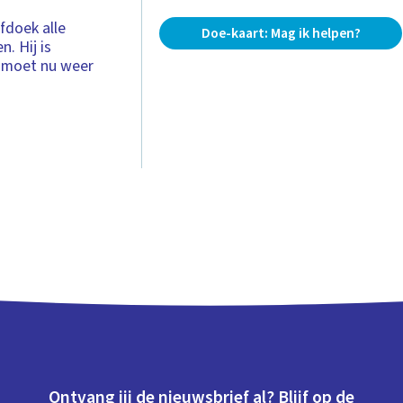
fdoek alle
Doe-kaart: Mag ik helpen?
. Hij is
t moet nu weer
Ontvang jij de nieuwsbrief al? Blijf op de