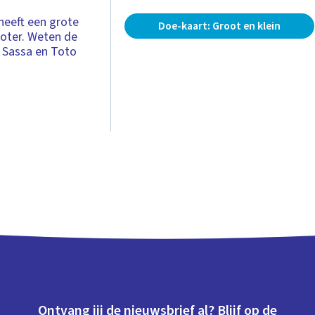
heeft een grote
Doe-kaart: Groot en klein
roter. Weten de
? Sassa en Toto
Ontvang jij de nieuwsbrief al? Blijf op de