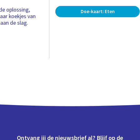
 de oplossing,
Doe-kaart: Eten
maar koekjes van
aan de slag.
Ontvang jij de nieuwsbrief al? Blijf op de