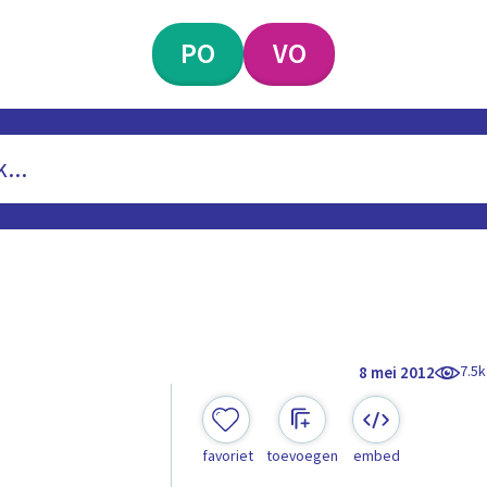
PO
VO
7.5k
8 mei 2012
favoriet
toevoegen
embed